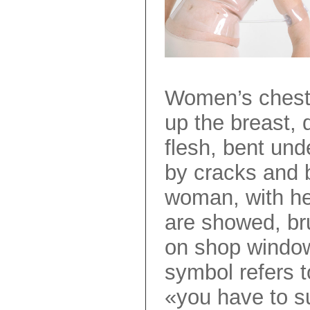
Women’s chests 
up the breast, 
flesh, bent un
by cracks and 
woman, with her
are showed, bru
on shop windows
symbol refers 
«you have to su