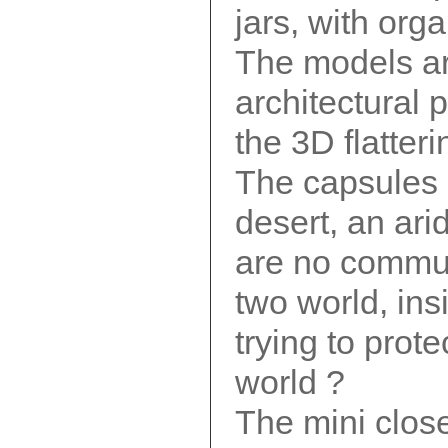
jars, with org
The models ar
architectural p
the 3D flatteri
The capsules 
desert, an ari
are no commun
two world, ins
trying to prot
world ?
The mini clos