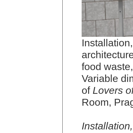
Installation
architectur
food waste,
Variable di
of
Lovers o
Room, Prag
Installatio