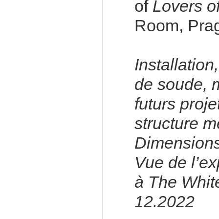
of
Lovers o
Room, Prag
Installatio
de soude, m
futurs proj
structure m
Dimensions
Vue de l’ex
à The Whit
12.2022